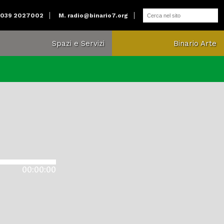
 039 2027002
M.
radio@binario7.org
Spazi e Servizi
Binario Arte
00:00:00