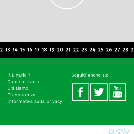
12
13
14
15
16
17
18
19
20
21
22
23
24
25
26
27
28
2
Il Binario 7
Seguici anche su:
Come arrivare
Chi siamo
Trasparenza
Informativa sulla privacy