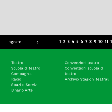
‹
1
2
3
4
5
6
7
8
9
10
11
agosto
Teatro
Convenzioni teatro
Scuola di teatro
Convenzioni scuola di
Compagnia
teatro
Radio
Archivio Stagioni teatrali
Spazi e Servizi
Binario Arte