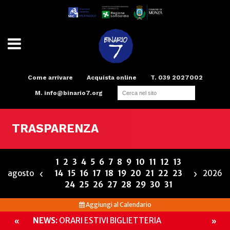
Come arrivare
Acquista online
T. 039 2027002
M.
info@binario7.org
Teatro
Scuola di teatro
Compagnia
Radio
Spazi e Servizi
Binario Arte
TRASPARENZA
1
2
3
4
5
6
7
8
9
10
11
12
13
‹
›
agosto
14
15
16
17
18
19
20
21
22
23
2026
24
25
26
27
28
29
30
31
Aggiungi al Calendario
NEWS:
ORARI ESTIVI BIGLIETTERIA
«
»