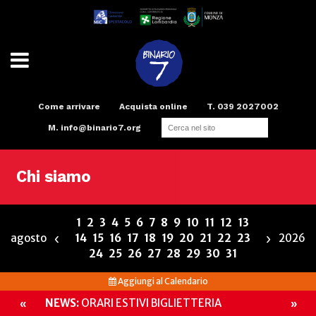
Come arrivare
Acquista online
T. 039 2027002
M.
info@binario7.org
Teatro
Scuola di teatro
Compagnia
Radio
Spazi e Servizi
Binario Arte
Chi siamo
1
2
3
4
5
6
7
8
9
10
11
12
13
‹
›
agosto
14
15
16
17
18
19
20
21
22
23
2026
24
25
26
27
28
29
30
31
Aggiungi al Calendario
NEWS:
ORARI ESTIVI BIGLIETTERIA
«
»